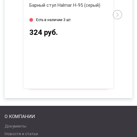
ерый/
Барный стул Halmar H-95 (серый)
Барный 
черный
Есть в наличии 3 шт.
2026
Есть 
324 руб.
687 
О КОМПАНИИ
Документы
Новости и статьи