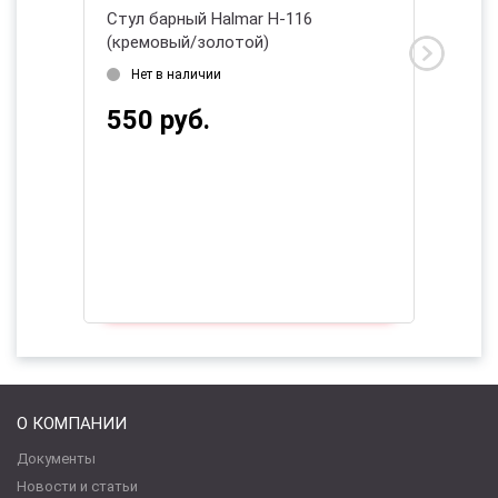
черный/
Стул барный Halmar H-116
Стул ба
(кремовый/золотой)
золото
2026
Нет в наличии
Дата 
550 руб.
570 
О КОМПАНИИ
Документы
Новости и статьи