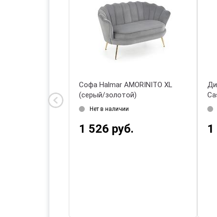
Диван Halmar SOFT 2 XL
Диван Halmar OSLO 3S
(серый/черный)
раскладной (бежевый)
Есть в наличии 1 шт.
Нет в наличии
1 812 руб.
2 224 руб.