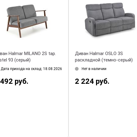
Софа Halmar AMORINITO XL
Диван Hal
(темно-зеленый/золотой)
(бежевый)
Дата прихода на склад: 18.08.2026
Дата прих
1 526 руб.
1 220 р