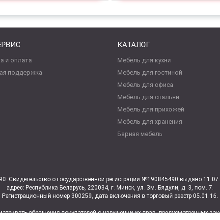
ЕРВИС
КАТАЛОГ
а и оплата
Мебель для кухни
ая поддержка
Мебель для гостиной
Мебель для офиса
Мебель для спальни
Мебель для прихожей
Мебель для хранения
Барная мебель
0. Свидетельство о государственной регистрации №190845490 выдано 11.0
адрес: Республика Беларусь, 220034, г. Минск, ул. Зм. Бядули, д. 3, пом. 7.
Регистрационный номер 300259, дата включения в торговый реестр 05.01.16.
атривать обращения покупателей о нарушении их прав, предусмотренных зако