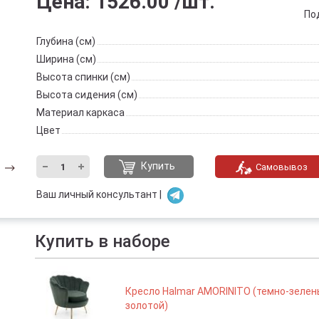
Цена:
1526.00
/шт.
По
Глубина (см)
Ширина (см)
Высота спинки (см)
Высота сидения (см)
Материал каркаса
Цвет
Купить
Самовывоз
Ваш личный консультант |
Купить в наборе
Кресло Halmar AMORINITO (темно-зелен
золотой)