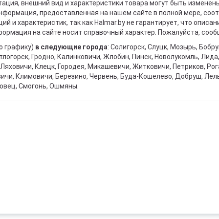
ация, внешний вид и характеристики товара могут быть изменен
информация, предоставленная на нашем сайте в полной мере, со
й и характеристик, так как Halmar.by не гарантирует, что описа
ормация на сайте носит справочный характер. Пожалуйста, сообщ
о графику)
в следующие города
: Солигорск, Слуцк, Мозырь, Бобр
тлогорск, Гродно, Калинковичи, Жлобин, Пинск, Новолукомль, Лида
Ляховичи, Клецк, Городея, Микашевичи, Житковичи, Петриков, Рога
вичи, Климовичи, Березино, Червень, Буда-Кошелево, Добруш, Лел
овец, Смогонь, Ошмяны.