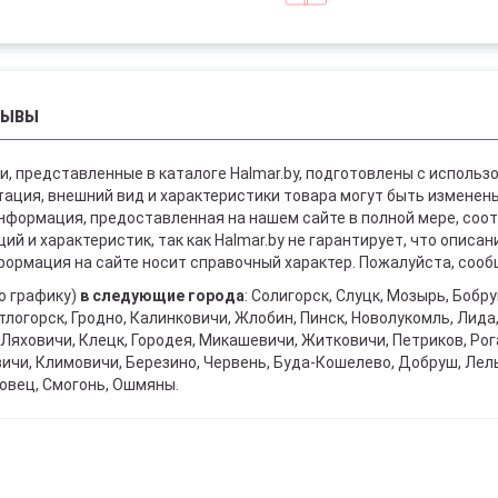
ЗЫВЫ
и, представленные в каталоге Halmar.by, подготовлены с использ
ация, внешний вид и характеристики товара могут быть изменен
информация, предоставленная на нашем сайте в полной мере, со
й и характеристик, так как Halmar.by не гарантирует, что описа
ормация на сайте носит справочный характер. Пожалуйста, сообщ
о графику)
в следующие города
: Солигорск, Слуцк, Мозырь, Бобр
тлогорск, Гродно, Калинковичи, Жлобин, Пинск, Новолукомль, Лида
Ляховичи, Клецк, Городея, Микашевичи, Житковичи, Петриков, Рога
вичи, Климовичи, Березино, Червень, Буда-Кошелево, Добруш, Лел
овец, Смогонь, Ошмяны.