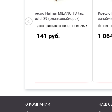
 MILANO 1S tap.
Кресло Halmar TYRION (темно-
Кр
ивковый/орех)
синий/черный)
(б
на склад: 18.08.2026
Нет в наличии
б.
1 064 руб.
9
О КОМПАНИИ
НАШ С