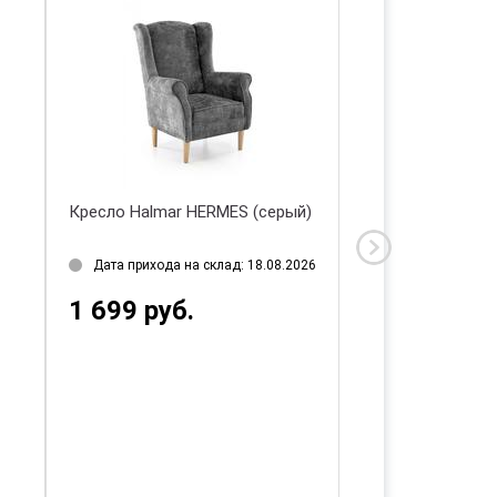
Кресло Halmar HERMES (серый)
Кресло Halmar T
(горчичный/черн
Дата прихода на склад: 18.08.2026
Дата прихода на 
1 699 руб.
1 187 руб.