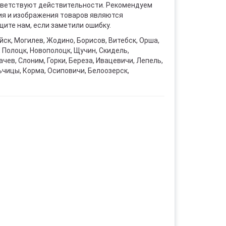
ответствуют действительности. Рекомендуем
ния и изображения товаров являются
ите нам, если заметили ошибку.
уйск, Могилев, Жодино, Борисов, Витебск, Орша,
, Полоцк, Новополоцк, Щучин, Скидель,
чев, Слоним, Горки, Береза, Ивацевичи, Лепель,
ьчицы, Корма, Осиповичи, Белоозерск,