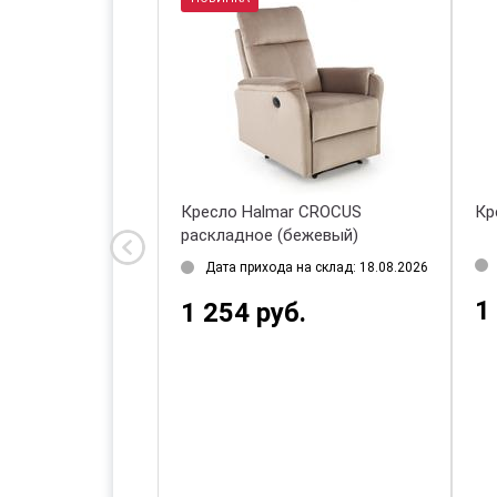
r DELGADO
Кресло Halmar CROCUS
Кр
раскладное (бежевый)
на склад: 18.08.2026
Дата прихода на склад: 18.08.2026
1
.
1 254 руб.