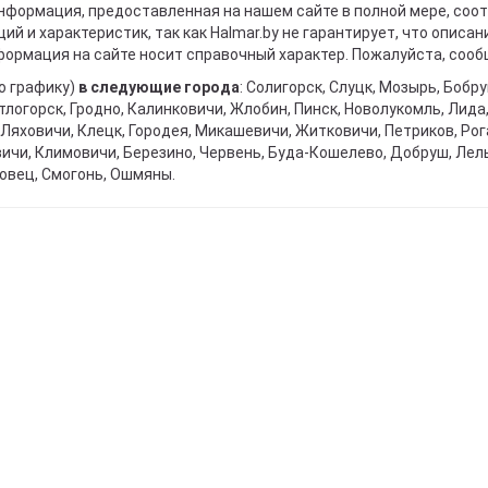
информация, предоставленная на нашем сайте в полной мере, со
й и характеристик, так как Halmar.by не гарантирует, что описа
ормация на сайте носит справочный характер. Пожалуйста, сообщ
о графику)
в следующие города
: Солигорск, Слуцк, Мозырь, Бобр
тлогорск, Гродно, Калинковичи, Жлобин, Пинск, Новолукомль, Лида
Ляховичи, Клецк, Городея, Микашевичи, Житковичи, Петриков, Рога
вичи, Климовичи, Березино, Червень, Буда-Кошелево, Добруш, Лел
овец, Смогонь, Ошмяны.