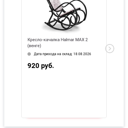
RTO 3
Кресло-качалка Halmar MAX 2
Кресло
(венге)
(кремо
2026
Дата прихода на склад: 18.08.2026
Нет в
920 руб.
844 