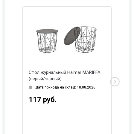
TIMOR
Стол журнальный Halmar MARIFFA
Комплек
(серый/черный)
журнал
белый)
2026
Дата прихода на склад: 18.08.2026
Дата 
117 руб.
491 