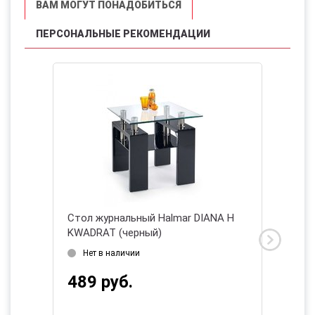
ВАМ МОГУТ ПОНАДОБИТЬСЯ
ПЕРСОНАЛЬНЫЕ РЕКОМЕНДАЦИИ
стола
Стол журнальный Halmar DIANA H
Стол ж
/
KWADRAT (черный)
(орехо
Нет в наличии
Есть 
489 руб.
510 