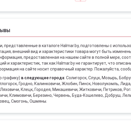
ЗЫВЫ
и, представленные в каталоге Halmar.by, подготовлены с использ
ация, внешний вид и характеристики товара могут быть изменен
информация, предоставленная на нашем сайте в полной мере, со
й и характеристик, так как Halmar.by не гарантирует, что описа
ормация на сайте носит справочный характер. Пожалуйста, сообщ
о графику)
в следующие города
: Солигорск, Слуцк, Мозырь, Бобр
тлогорск, Гродно, Калинковичи, Жлобин, Пинск, Новолукомль, Лида
Ляховичи, Клецк, Городея, Микашевичи, Житковичи, Петриков, Рога
вичи, Климовичи, Березино, Червень, Буда-Кошелево, Добруш, Лел
овец, Смогонь, Ошмяны.