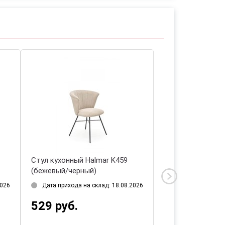
Стул кухонный Halmar K459
Стул кухонный H
(бежевый/черный)
(серый/черный)
2026
Дата прихода на склад: 18.08.2026
Дата прихода на 
529 руб.
687 руб.