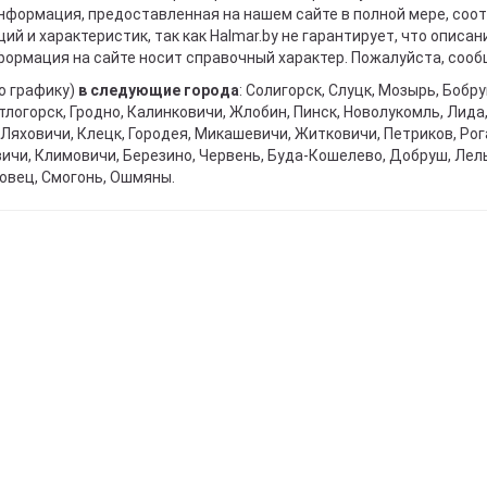
информация, предоставленная на нашем сайте в полной мере, со
й и характеристик, так как Halmar.by не гарантирует, что описа
ормация на сайте носит справочный характер. Пожалуйста, сообщ
о графику)
в следующие города
: Солигорск, Слуцк, Мозырь, Бобр
тлогорск, Гродно, Калинковичи, Жлобин, Пинск, Новолукомль, Лида
Ляховичи, Клецк, Городея, Микашевичи, Житковичи, Петриков, Рога
вичи, Климовичи, Березино, Червень, Буда-Кошелево, Добруш, Лел
овец, Смогонь, Ошмяны.