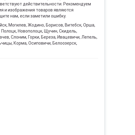
ответствуют действительности. Рекомендуем
ния и изображения товаров являются
ите нам, если заметили ошибку.
уйск, Могилев, Жодино, Борисов, Витебск, Орша,
, Полоцк, Новополоцк, Щучин, Скидель,
чев, Слоним, Горки, Береза, Ивацевичи, Лепель,
ьчицы, Корма, Осиповичи, Белоозерск,