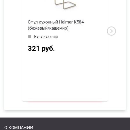
Стул кухонный Halmar K584
Стул ку
(бежевый/кашемир)
черный
2026
Нет в наличии
Нет в
321 руб.
478 
О КОМПАНИИ