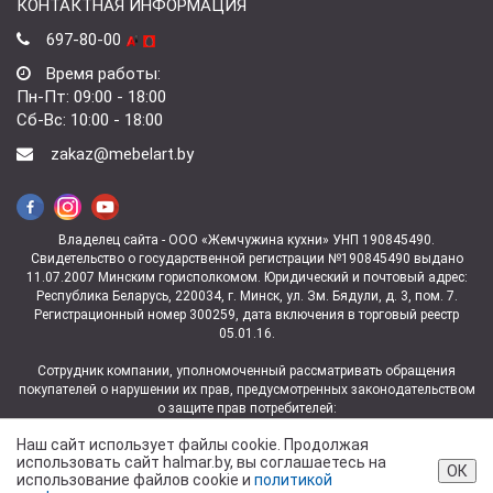
КОНТАКТНАЯ ИНФОРМАЦИЯ
697-80-00
Время работы:
Пн-Пт: 09:00 - 18:00
Сб-Вс: 10:00 - 18:00
zakaz@mebelart.by
Владелец сайта - ООО «Жемчужина кухни» УНП 190845490.
Свидетельство о государственной регистрации №190845490 выдано
11.07.2007 Минским горисполкомом. Юридический и почтовый адрес:
Республика Беларусь, 220034, г. Минск, ул. Зм. Бядули, д. 3, пом. 7.
Регистрационный номер 300259, дата включения в торговый реестр
05.01.16.
Сотрудник компании, уполномоченный рассматривать обращения
покупателей о нарушении их прав, предусмотренных законодательством
о защите прав потребителей:
заведующая магазином ул. Зм.Бядули, 3 Ковалева Юлия
Наш сайт использует файлы cookie. Продолжая
Владимировна +375 (29) 697-06-06.
использовать сайт halmar.by, вы соглашаетесь на
Контакты отдела торговли и услуг администрации Партизанского района
ОК
использование файлов cookie и
политикой
г. Минска для рассмотрения обращений покупателей — тел. +375 (17)