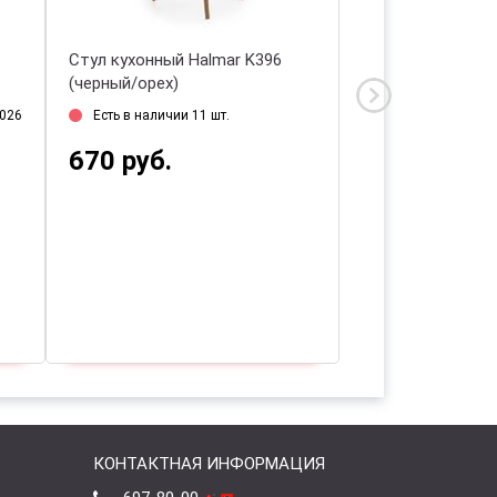
Стул кухонный Halmar K396
Стул кухонный H
(черный/орех)
(ротанг натурал
2026
Есть в наличии 11 шт.
Дата прихода на 
670 руб.
338 руб.
КОНТАКТНАЯ ИНФОРМАЦИЯ