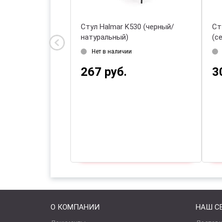
K605 (светло-
Стул Halmar K530 (черный/
Ст
)
натуральный)
(с
и
Нет в наличии
267 руб.
3
О КОМПАНИИ
НАШ С