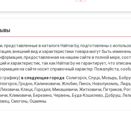
ЗЫВЫ
и, представленные в каталоге Halmar.by, подготовлены с использ
ация, внешний вид и характеристики товара могут быть изменен
информация, предоставленная на нашем сайте в полной мере, со
й и характеристик, так как Halmar.by не гарантирует, что описа
ормация на сайте носит справочный характер. Пожалуйста, сообщ
о графику)
в следующие города
: Солигорск, Слуцк, Мозырь, Бобр
тлогорск, Гродно, Калинковичи, Жлобин, Пинск, Новолукомль, Лида
Ляховичи, Клецк, Городея, Микашевичи, Житковичи, Петриков, Рога
вичи, Климовичи, Березино, Червень, Буда-Кошелево, Добруш, Лел
овец, Смогонь, Ошмяны.