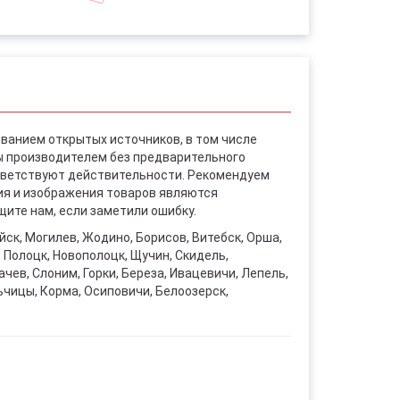
ованием открытых источников, в том числе
ы производителем без предварительного
ответствуют действительности. Рекомендуем
ния и изображения товаров являются
ите нам, если заметили ошибку.
уйск, Могилев, Жодино, Борисов, Витебск, Орша,
, Полоцк, Новополоцк, Щучин, Скидель,
чев, Слоним, Горки, Береза, Ивацевичи, Лепель,
ьчицы, Корма, Осиповичи, Белоозерск,