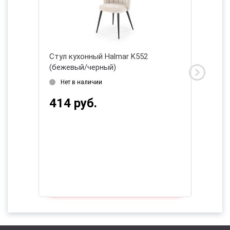
Стул кухонный Halmar K552
Стул ку
ный
(бежевый/черный)
(черны
2026
Нет в наличии
Дата 
414 руб.
228 