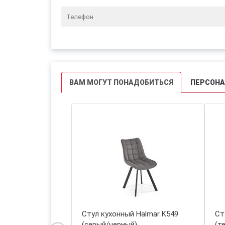
ВАМ МОГУТ ПОНАДОБИТЬСЯ
ПЕРСОН
 Halmar K550
Стул кухонный Halmar K549
Ст
ный)
(серый/черный)
(т