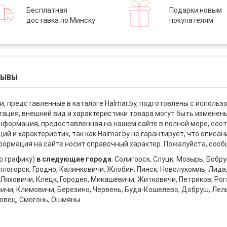
Бесплатная
Подарки новым
доставка по Минску
покупателям
ЗЫВЫ
и, представленные в каталоге Halmar.by, подготовлены с использ
ация, внешний вид и характеристики товара могут быть изменен
информация, предоставленная на нашем сайте в полной мере, со
й и характеристик, так как Halmar.by не гарантирует, что описа
ормация на сайте носит справочный характер. Пожалуйста, сообщ
о графику)
в следующие города
: Солигорск, Слуцк, Мозырь, Бобр
тлогорск, Гродно, Калинковичи, Жлобин, Пинск, Новолукомль, Лида
Ляховичи, Клецк, Городея, Микашевичи, Житковичи, Петриков, Рога
вичи, Климовичи, Березино, Червень, Буда-Кошелево, Добруш, Лел
овец, Смогонь, Ошмяны.