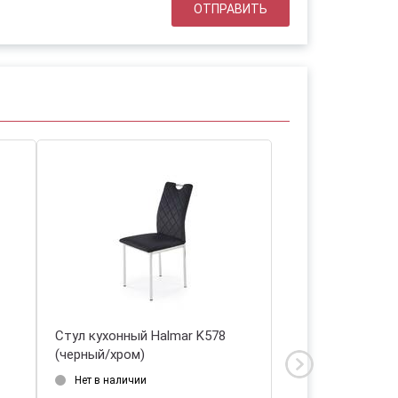
Стул кухонный Halmar K578
Стул кухонный H
(черный/хром)
(серый/хром)
Нет в наличии
Дата прихода на 