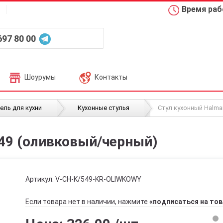
Время рабо
697 80 00
Шоурумы
Контакты
/
/
ель для кухни
Кухонные стулья
Стул кухонный Halma
549 (оливковый/черный)
Артикул:
V-CH-K/549-KR-OLIWKOWY
Если товара нет в наличии, нажмите
«подписаться на тов