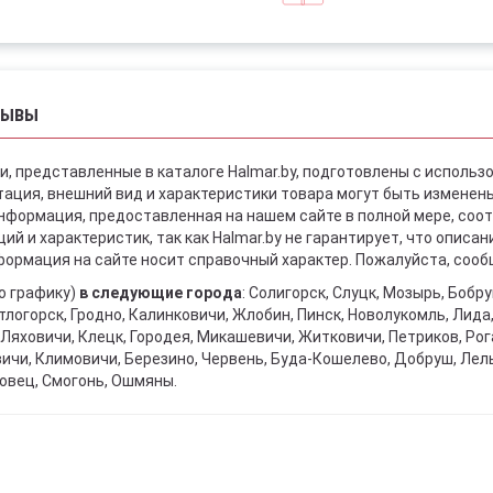
ЗЫВЫ
и, представленные в каталоге Halmar.by, подготовлены с использ
ация, внешний вид и характеристики товара могут быть изменен
информация, предоставленная на нашем сайте в полной мере, со
й и характеристик, так как Halmar.by не гарантирует, что описа
ормация на сайте носит справочный характер. Пожалуйста, сообщ
о графику)
в следующие города
: Солигорск, Слуцк, Мозырь, Бобр
тлогорск, Гродно, Калинковичи, Жлобин, Пинск, Новолукомль, Лида
Ляховичи, Клецк, Городея, Микашевичи, Житковичи, Петриков, Рога
вичи, Климовичи, Березино, Червень, Буда-Кошелево, Добруш, Лел
овец, Смогонь, Ошмяны.