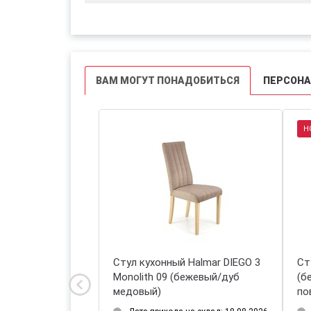
ВАМ МОГУТ ПОНАДОБИТЬСЯ
ПЕРСОН
Н
 Halmar K571
Стул кухонный Halmar DIEGO 3
Ст
корица/черный)
Monolith 09 (бежевый/дуб
(б
медовый)
по
на склад: 18.08.2026