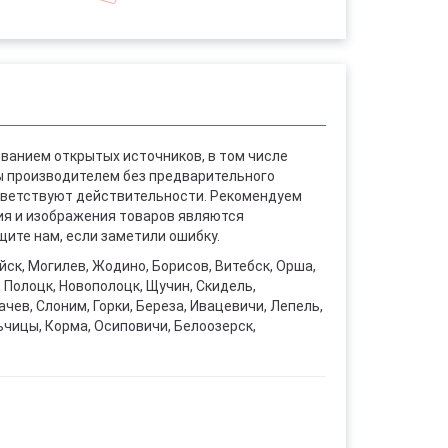
ованием открытых источников, в том числе
ы производителем без предварительного
ответствуют действительности. Рекомендуем
ния и изображения товаров являются
ите нам, если заметили ошибку.
уйск, Могилев, Жодино, Борисов, Витебск, Орша,
, Полоцк, Новополоцк, Щучин, Скидель,
чев, Слоним, Горки, Береза, Ивацевичи, Лепель,
ьчицы, Корма, Осиповичи, Белоозерск,