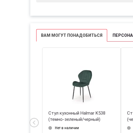
ВАМ МОГУТ ПОНАДОБИТЬСЯ
ПЕРСОН
 кухонный Halmar K527
Стул кухонный Halmar K538
ый/черный)
(темно-зеленый/черный)
сть в наличии 5 шт.
Нет в наличии