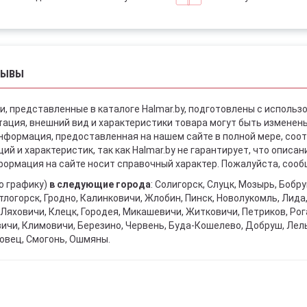
ЗЫВЫ
и, представленные в каталоге Halmar.by, подготовлены с использ
ация, внешний вид и характеристики товара могут быть изменен
информация, предоставленная на нашем сайте в полной мере, со
й и характеристик, так как Halmar.by не гарантирует, что описа
ормация на сайте носит справочный характер. Пожалуйста, сообщ
о графику)
в следующие города
: Солигорск, Слуцк, Мозырь, Бобр
тлогорск, Гродно, Калинковичи, Жлобин, Пинск, Новолукомль, Лида
Ляховичи, Клецк, Городея, Микашевичи, Житковичи, Петриков, Рога
вичи, Климовичи, Березино, Червень, Буда-Кошелево, Добруш, Лел
овец, Смогонь, Ошмяны.