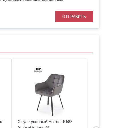
й/
Стул кухонный Halmar K588
Кресло садовое 
(серый/черный)
(натуральный/б