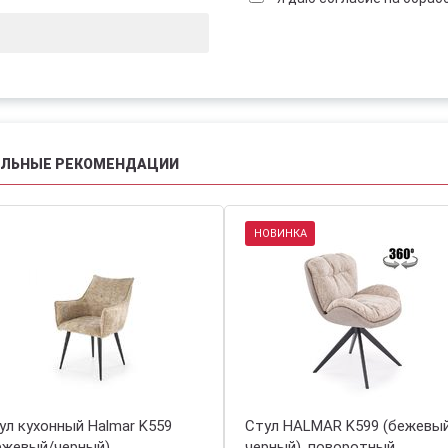
АЛЬНЫЕ РЕКОМЕНДАЦИИ
НОВИНКА
ул кухонный Halmar K559
Стул HALMAR K599 (бежевы
ежевый/черный)
черный), поворотный