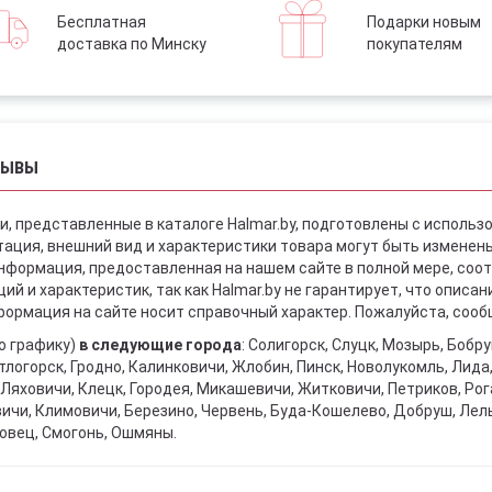
Бесплатная
Подарки новым
доставка по Минску
покупателям
ЗЫВЫ
и, представленные в каталоге Halmar.by, подготовлены с использ
ация, внешний вид и характеристики товара могут быть изменен
информация, предоставленная на нашем сайте в полной мере, со
й и характеристик, так как Halmar.by не гарантирует, что описа
ормация на сайте носит справочный характер. Пожалуйста, сообщ
о графику)
в следующие города
: Солигорск, Слуцк, Мозырь, Бобр
тлогорск, Гродно, Калинковичи, Жлобин, Пинск, Новолукомль, Лида
Ляховичи, Клецк, Городея, Микашевичи, Житковичи, Петриков, Рога
вичи, Климовичи, Березино, Червень, Буда-Кошелево, Добруш, Лел
овец, Смогонь, Ошмяны.