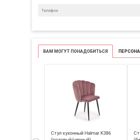
ВАМ МОГУТ ПОНАДОБИТЬСЯ
ПЕРСОН
 Halmar K429
Стул кухонный Halmar K386
Ст
й)
(розовый/черный)
(б