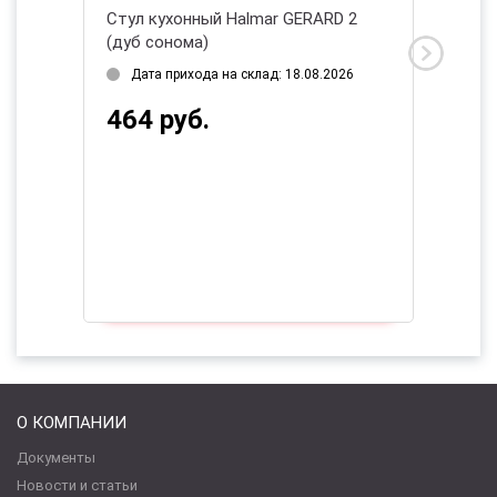
нный Halmar GERARD 2
Стул кухонный Halmar K344 (се
ма)
дуб медовый)
хода на склад: 18.08.2026
Есть в наличии 1 шт.
б.
387 руб.
О КОМПАНИИ
Документы
Новости и статьи