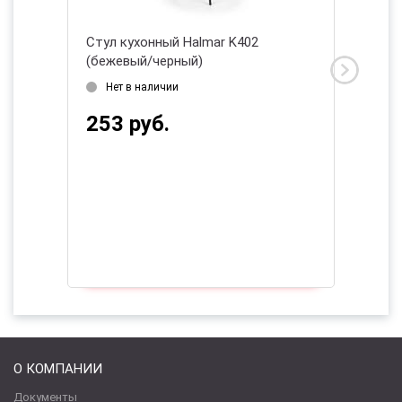
шемир/
Стул кухонный Halmar K402
Стул к
(бежевый/черный)
(кремо
2026
Нет в наличии
Дата 
253 руб.
345 
О КОМПАНИИ
Документы