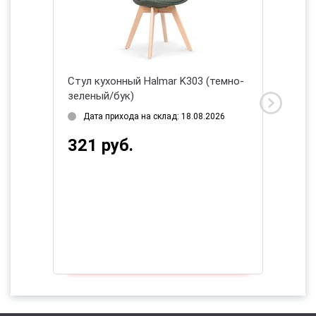
(серый/
Стул кухонный Halmar K303 (темно-
Стул H
зеленый/бук)
черный
2026
Дата прихода на склад: 18.08.2026
Нет в
321 руб.
129 