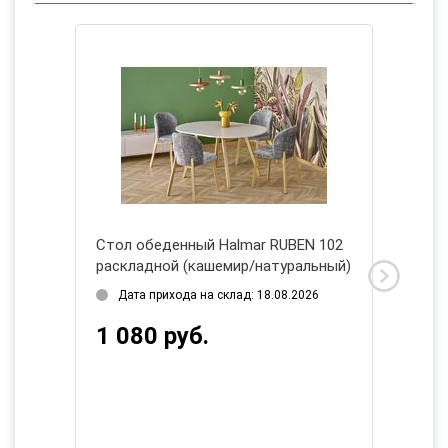
ARGO
Стол обеденный Halmar RUBEN 102
Стол о
й)
раскладной (кашемир/натуральный)
Дата 
Дата прихода на склад: 18.08.2026
3 14
1 080 руб.