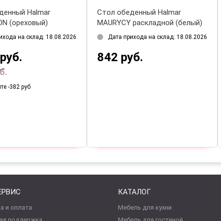
ол обеденный Halmar FANIS
Стол обеденный Halmar
0 раскладной (натуральный/
VERTIGO раскладной (черны
рный)
мрамор/черный)
Дата прихода на склад: 11.08.2026
Дата прихода на склад: 18.08.
 811 руб.
3 712 руб.
ЕРВИС
КАТАЛОГ
а и оплата
Мебель для кухни
ая поддержка
Мебель для гостиной