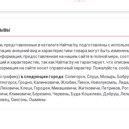
ЗЫВЫ
и, представленные в каталоге Halmar.by, подготовлены с использ
ация, внешний вид и характеристики товара могут быть изменен
информация, предоставленная на нашем сайте в полной мере, со
й и характеристик, так как Halmar.by не гарантирует, что описа
ормация на сайте носит справочный характер. Пожалуйста, сообщ
о графику)
в следующие города
: Солигорск, Слуцк, Мозырь, Бобр
тлогорск, Гродно, Калинковичи, Жлобин, Пинск, Новолукомль, Лида
Ляховичи, Клецк, Городея, Микашевичи, Житковичи, Петриков, Рога
вичи, Климовичи, Березино, Червень, Буда-Кошелево, Добруш, Лел
овец, Смогонь, Ошмяны.