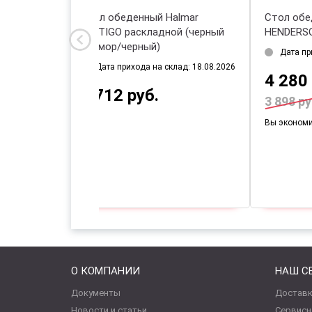
Стол обеденный Halmar
Ст
DICKSON раскладной (дуб
16
натуральный/черный)
че
Дата прихода на склад: 18.08.2026
1 762 руб.
2
О КОМПАНИИ
НАШ С
Документы
Доставк
Новости и статьи
Сервисн