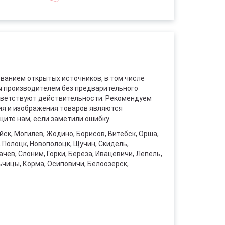
ованием открытых источников, в том числе
ы производителем без предварительного
ответствуют действительности. Рекомендуем
ния и изображения товаров являются
ите нам, если заметили ошибку.
уйск, Могилев, Жодино, Борисов, Витебск, Орша,
, Полоцк, Новополоцк, Щучин, Скидель,
чев, Слоним, Горки, Береза, Ивацевичи, Лепель,
ьчицы, Корма, Осиповичи, Белоозерск,