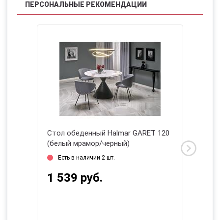
ПЕРСОНАЛЬНЫЕ РЕКОМЕНДАЦИИ
CARDO
Стол обеденный Halmar GARET 120
Стол о
(белый мрамор/черный)
(натур
2026
Есть в наличии 2 шт.
Есть 
1 539 руб.
526 