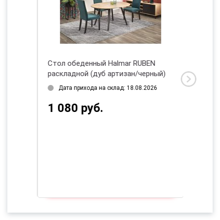
COLAS
Стол обеденный Halmar RUBEN
Стол о
раскладной (дуб артизан/черный)
раскла
Дата прихода на склад: 18.08.2026
Дата 
1 080 руб.
4 23