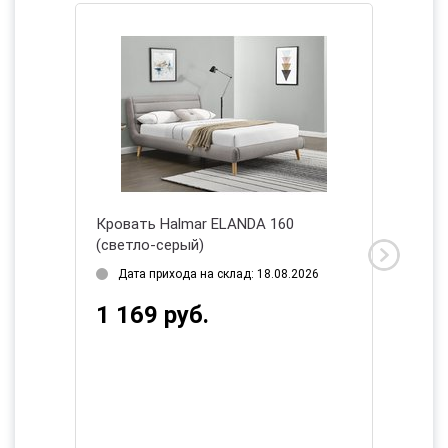
ый)
Кровать Halmar ELANDA 160
Кроват
(светло-серый)
160/200
2026
Дата прихода на склад: 18.08.2026
Нет в
1 169 руб.
1 33