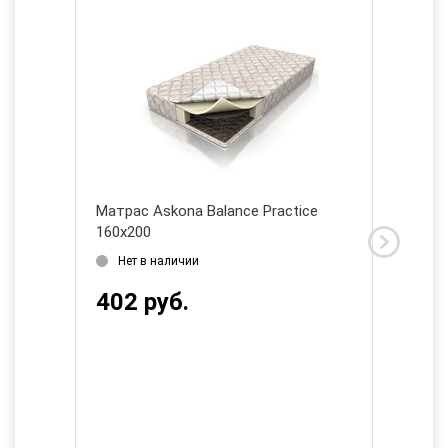
40х200
Матрас Askona Balance Practice
Матрас 
160х200
180х20
Нет в наличии
Нет в
402 руб.
889 