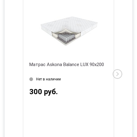
lar
Матрас Askona Balance LUX 90х200
Матрас 
180х20
Нет в наличии
Нет в
300 руб.
639 