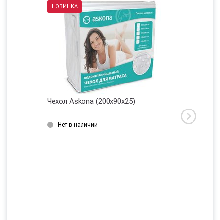
НОВИНКА
Чехол Askona (200х90х25)
Чехол A
(200х16
Нет в наличии
Нет в