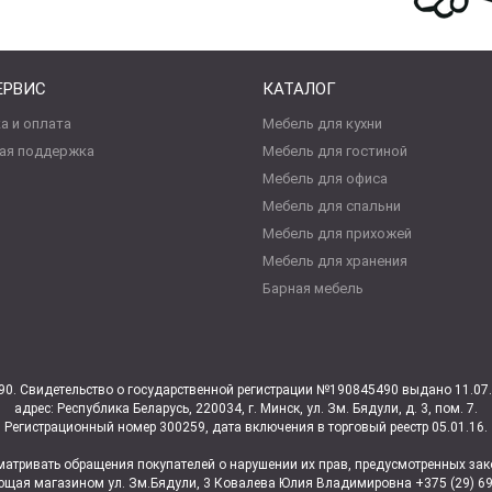
ЕРВИС
КАТАЛОГ
а и оплата
Мебель для кухни
ая поддержка
Мебель для гостиной
Мебель для офиса
Мебель для спальни
Мебель для прихожей
Мебель для хранения
Барная мебель
0. Свидетельство о государственной регистрации №190845490 выдано 11.0
адрес: Республика Беларусь, 220034, г. Минск, ул. Зм. Бядули, д. 3, пом. 7.
Регистрационный номер 300259, дата включения в торговый реестр 05.01.16.
атривать обращения покупателей о нарушении их прав, предусмотренных зако
щая магазином ул. Зм.Бядули, 3 Ковалева Юлия Владимировна +375 (29) 69