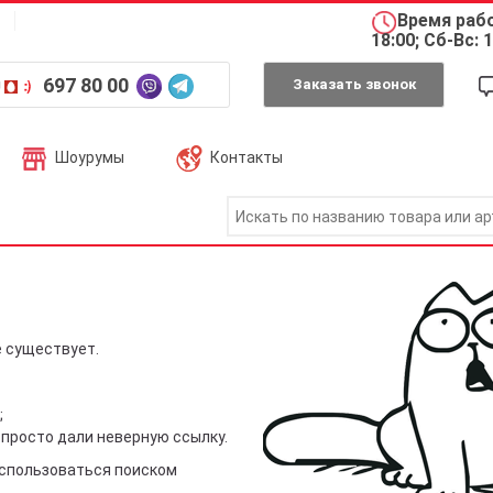
Время рабо
18:00; Сб-Вс: 
697 80 00
Заказать звонок
Шоурумы
Контакты
е существует.
;
 просто дали неверную ссылку.
спользоваться поиском