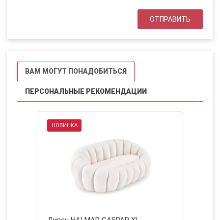
ВАМ МОГУТ ПОНАДОБИТЬСЯ
ПЕРСОНАЛЬНЫЕ РЕКОМЕНДАЦИИ
НОВИНКА
Диван HALMAR GASPAR XL
Диван H