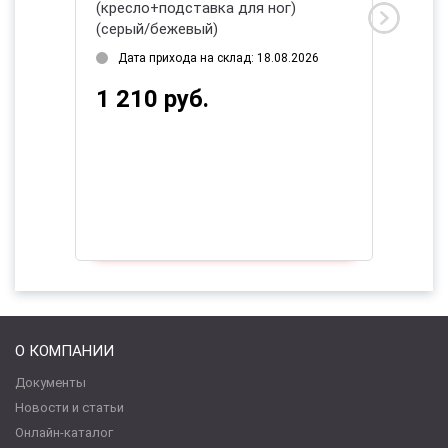
(кресло+подставка для ног)
черный
(серый/бежевый)
2026
Есть 
Дата прихода на склад: 18.08.2026
1 38
1 210 руб.
О КОМПАНИИ
Документы
Новости и статьи
Онлайн-каталог