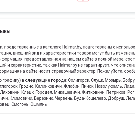
ЗЫВЫ
и, представленные в каталоге Halmar.by, подготовлены с использ
ация, внешний вид и характеристики товара могут быть изменен
информация, предоставленная на нашем сайте в полной мере, со
й и характеристик, так как Halmar.by не гарантирует, что описа
ормация на сайте носит справочный характер. Пожалуйста, сообщ
о графику)
в следующие города
: Солигорск, Слуцк, Мозырь, Бобр
тлогорск, Гродно, Калинковичи, Жлобин, Пинск, Новолукомль, Лида
Ляховичи, Клецк, Городея, Микашевичи, Житковичи, Петриков, Рога
вичи, Климовичи, Березино, Червень, Буда-Кошелево, Добруш, Лел
овец, Смогонь, Ошмяны.