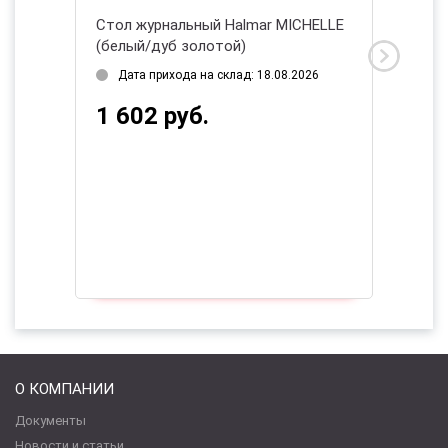
тола
Стол журнальный Halmar MICHELLE
Стол ж
(белый/дуб золотой)
TRAVER
Дата прихода на склад: 18.08.2026
Нет в
2026
1 602 руб.
548 
О КОМПАНИИ
Документы
Новости и статьи