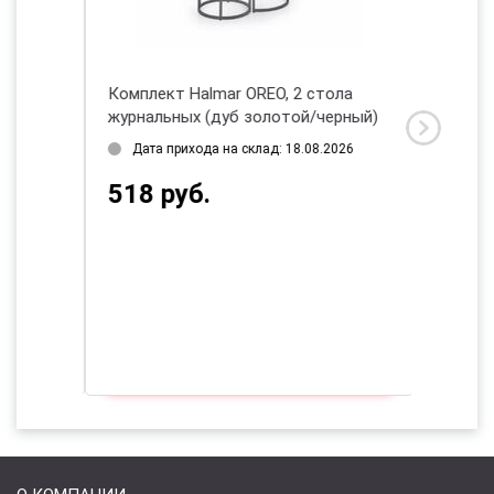
AMALA
Комплект Halmar OREO, 2 стола
Стол ж
журнальных (дуб золотой/черный)
(темны
Дата прихода на склад: 18.08.2026
Дата 
518 руб.
513 