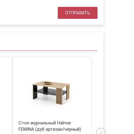
Стол журнальный Halmar
Стол журнальный
FEMINA (дуб артизан/черный)
NUBIRA (орех/че