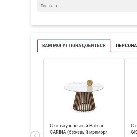
ВАМ МОГУТ ПОНАДОБИТЬСЯ
ПЕРСОН
ый Halmar EMILY
Стол журнальный Halmar
Ст
/черный)
CARINA (бежевый мрамор/
GI