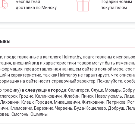
Бесплатная
Подарки новым
доставка по Минску
покупателям
ЗЫВЫ
и, представленные в каталоге Halmar.by, подготовлены с использ
ация, внешний вид и характеристики товара могут быть изменен
информация, предоставленная на нашем сайте в полной мере, со
й и характеристик, так как Halmar.by не гарантирует, что описа
ормация на сайте носит справочный характер. Пожалуйста, сообщ
о графику)
в следующие города
: Солигорск, Слуцк, Мозырь, Бобр
тлогорск, Гродно, Калинковичи, Жлобин, Пинск, Новолукомль, Лида
Ляховичи, Клецк, Городея, Микашевичи, Житковичи, Петриков, Рога
вичи, Климовичи, Березино, Червень, Буда-Кошелево, Добруш, Лел
овец, Смогонь, Ошмяны.