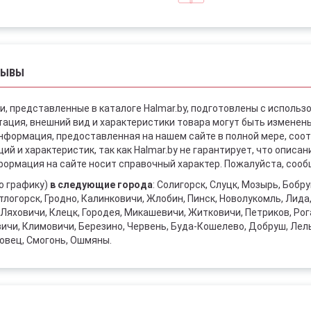
ЗЫВЫ
и, представленные в каталоге Halmar.by, подготовлены с использ
ация, внешний вид и характеристики товара могут быть изменен
информация, предоставленная на нашем сайте в полной мере, со
й и характеристик, так как Halmar.by не гарантирует, что описа
ормация на сайте носит справочный характер. Пожалуйста, сообщ
о графику)
в следующие города
: Солигорск, Слуцк, Мозырь, Бобр
тлогорск, Гродно, Калинковичи, Жлобин, Пинск, Новолукомль, Лида
Ляховичи, Клецк, Городея, Микашевичи, Житковичи, Петриков, Рога
вичи, Климовичи, Березино, Червень, Буда-Кошелево, Добруш, Лел
овец, Смогонь, Ошмяны.