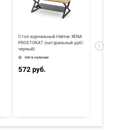
Стол журнальный Halmar XENA
Стол журнальны
PROSTOKAT (натуральный дуб/
PERILA (орех) 12
черный)
Нет в наличии
Нет в наличии
787 руб.
572 руб.