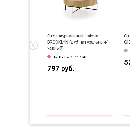
ar NICEA 2, 2
Стол журнальный Halmar
Ст
ьных (дуб
BROOKLYN (дуб натуральный/
GI
ый)
черный)
на склад: 18.08.2026
Есть в наличии 7 шт.
5
797 руб.