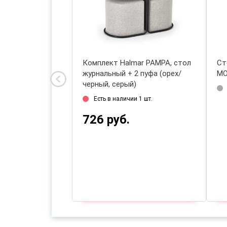
ный Halmar
Комплект Halmar PAMPA, стол
Ст
ный/черный/
журнальный + 2 пуфа (орех/
MO
черный, серый)
и 7 шт.
Есть в наличии 1 шт.
726 руб.