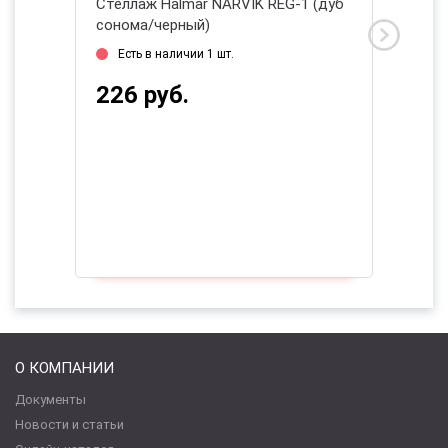
2
Стеллаж Halmar NARVIK REG-1 (дуб
Стелла
сонома/черный)
(натур
2026
Есть в наличии 1 шт.
Есть 
226 руб.
196 
О КОМПАНИИ
Документы
Новости и статьи