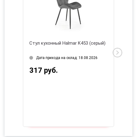
Стул кухонный Halmar K453 (серый)
Стул H
поворо
Дата прихода на склад: 18.08.2026
Нет в
317 руб.
481 