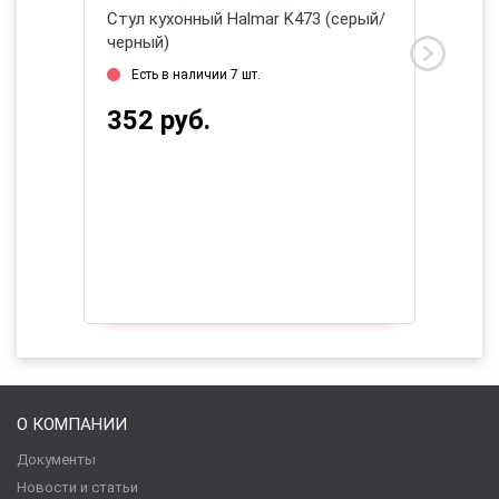
(серый/
Стул кухонный Halmar K473 (серый/
Стул ку
черный)
(бежев
Есть в наличии 7 шт.
Нет в
352 руб.
321 
О КОМПАНИИ
Документы
Новости и статьи