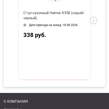
Стул кухонный Halmar K558 (серый/
Стул ку
черный)
черный
2026
Дата прихода на склад: 18.08.2026
Нет в
338 руб.
441 
О КОМПАНИИ