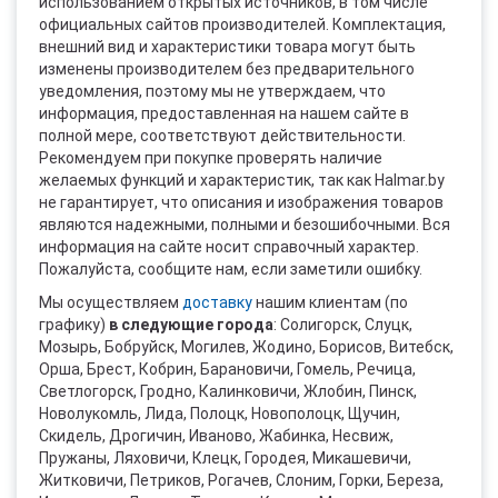
использованием открытых источников, в том числе
официальных сайтов производителей. Комплектация,
внешний вид и характеристики товара могут быть
изменены производителем без предварительного
уведомления, поэтому мы не утверждаем, что
информация, предоставленная на нашем сайте в
полной мере, соответствуют действительности.
Рекомендуем при покупке проверять наличие
желаемых функций и характеристик, так как Halmar.by
не гарантирует, что описания и изображения товаров
являются надежными, полными и безошибочными. Вся
информация на сайте носит справочный характер.
Пожалуйста, сообщите нам, если заметили ошибку.
Мы осуществляем
доставку
нашим клиентам (по
графику)
в следующие города
: Солигорск, Слуцк,
Мозырь, Бобруйск, Могилев, Жодино, Борисов, Витебск,
Орша, Брест, Кобрин, Барановичи, Гомель, Речица,
Светлогорск, Гродно, Калинковичи, Жлобин, Пинск,
Новолукомль, Лида, Полоцк, Новополоцк, Щучин,
Скидель, Дрогичин, Иваново, Жабинка, Несвиж,
Пружаны, Ляховичи, Клецк, Городея, Микашевичи,
Житковичи, Петриков, Рогачев, Слоним, Горки, Береза,