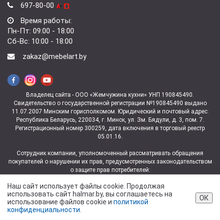
697-80-00
Время работы:
Пн-Пт: 09:00 - 18:00
Сб-Вс: 10:00 - 18:00
zakaz@mebelart.by
Владелец сайта - ООО «Жемчужина кухни» УНП 190845490.
Свидетельство о государственной регистрации №190845490 выдано
11.07.2007 Минским горисполкомом. Юридический и почтовый адрес:
Республика Беларусь, 220034, г. Минск, ул. Зм. Бядули, д. 3, пом. 7.
Регистрационный номер 300259, дата включения в торговый реестр
05.01.16.
Сотрудник компании, уполномоченный рассматривать обращения
покупателей о нарушении их прав, предусмотренных законодательством
о защите прав потребителей:
заведующая магазином ул. Зм.Бядули, 3 Ковалева Юлия
Наш сайт использует файлы cookie. Продолжая
Владимировна +375 (29) 697-06-06.
использовать сайт halmar.by, вы соглашаетесь на
Контакты отдела торговли и услуг администрации Партизанского района
ОК
использование файлов cookie и
политикой
г. Минска для рассмотрения обращений покупателей — тел. +375 (17)
конфиденциальности.
373-74-56, +375 (17) 360-10-94.