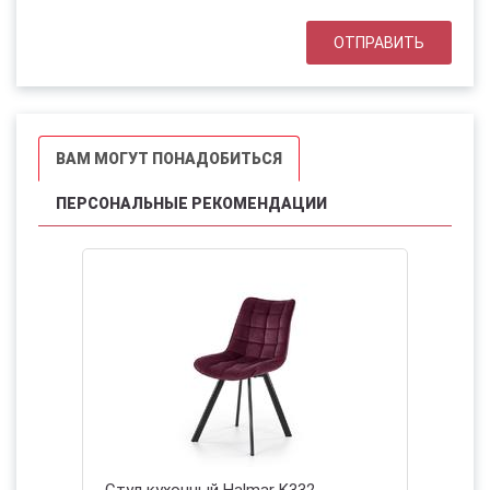
ВАМ МОГУТ ПОНАДОБИТЬСЯ
ПЕРСОНАЛЬНЫЕ РЕКОМЕНДАЦИИ
(серый/
Стул кухонный Halmar K332
Стул ку