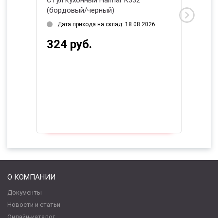
(бордовый/черный)
(бежев
2026
Дата прихода на склад: 18.08.2026
Нет в
324 руб.
469 
О КОМПАНИИ
Документы
Новости и статьи
Онлайн-каталог