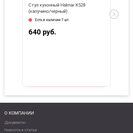
(серый/
Стул кухонный Halmar K528
Стул ку
(капучино/черный)
черный
Есть в наличии 7 шт.
Дата 
640 руб.
454 
О КОМПАНИИ
Документы
Новости и статьи