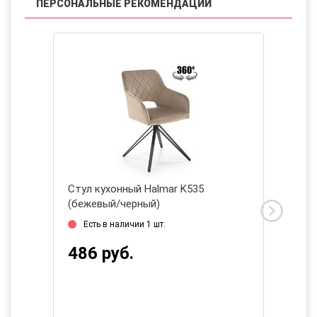
ПЕРСОНАЛЬНЫЕ РЕКОМЕНДАЦИИ
(серый/
Стул кухонный Halmar K535
Стул ку
(бежевый/черный)
(зелен
2026
Есть в наличии 1 шт.
Нет в
486 руб.
486 