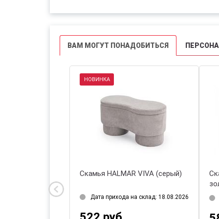
ВАМ МОГУТ ПОНАДОБИТЬСЯ
ПЕРСОН
НОВИНКА
A (серый/
Скамья Halmar BLISS
Скамья 
(кремовый)
(бежевы
д: 18.08.2026
Есть в наличии 1 шт.
Дата п
758 руб.
522 р