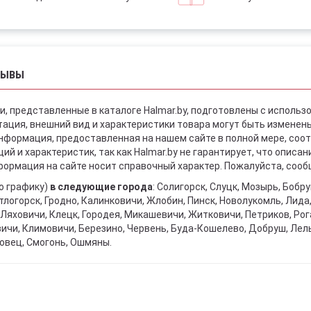
ЗЫВЫ
и, представленные в каталоге Halmar.by, подготовлены с использ
ация, внешний вид и характеристики товара могут быть изменен
информация, предоставленная на нашем сайте в полной мере, со
й и характеристик, так как Halmar.by не гарантирует, что описа
ормация на сайте носит справочный характер. Пожалуйста, сообщ
о графику)
в следующие города
: Солигорск, Слуцк, Мозырь, Бобр
тлогорск, Гродно, Калинковичи, Жлобин, Пинск, Новолукомль, Лида
Ляховичи, Клецк, Городея, Микашевичи, Житковичи, Петриков, Рога
вичи, Климовичи, Березино, Червень, Буда-Кошелево, Добруш, Лел
овец, Смогонь, Ошмяны.