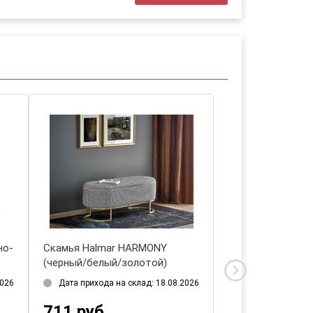
Скамья Halmar VELVA
Скамья Halmar ATHEN
(розовый/золотой)
(розовый/золотой)
Нет в наличии
Дата прихода на склад: 
352 руб.
589 руб.