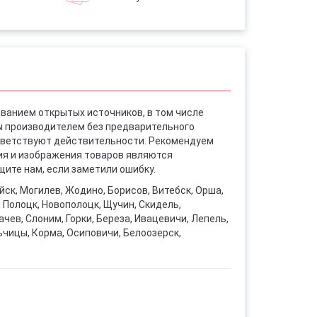
ованием открытых источников, в том числе
ы производителем без предварительного
ответствуют действительности. Рекомендуем
ния и изображения товаров являются
ите нам, если заметили ошибку.
уйск, Могилев, Жодино, Борисов, Витебск, Орша,
, Полоцк, Новополоцк, Щучин, Скидель,
чев, Слоним, Горки, Береза, Ивацевичи, Лепель,
ьчицы, Корма, Осиповичи, Белоозерск,