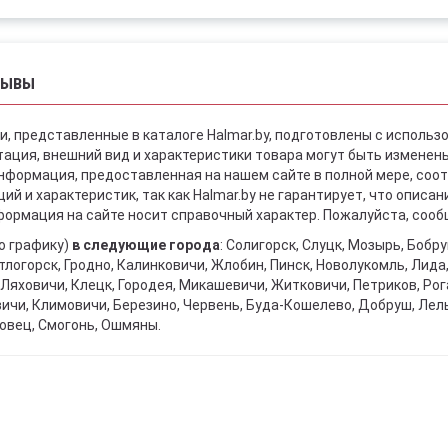
ЗЫВЫ
и, представленные в каталоге Halmar.by, подготовлены с использ
ация, внешний вид и характеристики товара могут быть изменен
информация, предоставленная на нашем сайте в полной мере, со
й и характеристик, так как Halmar.by не гарантирует, что описа
ормация на сайте носит справочный характер. Пожалуйста, сообщ
о графику)
в следующие города
: Солигорск, Слуцк, Мозырь, Бобр
тлогорск, Гродно, Калинковичи, Жлобин, Пинск, Новолукомль, Лида
Ляховичи, Клецк, Городея, Микашевичи, Житковичи, Петриков, Рога
вичи, Климовичи, Березино, Червень, Буда-Кошелево, Добруш, Лел
овец, Смогонь, Ошмяны.