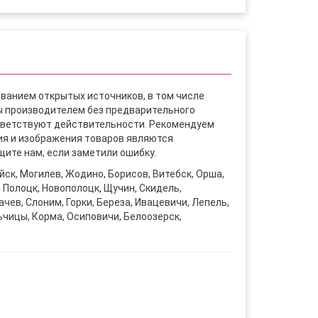
ованием открытых источников, в том числе
ы производителем без предварительного
ответствуют действительности. Рекомендуем
ния и изображения товаров являются
ите нам, если заметили ошибку.
уйск, Могилев, Жодино, Борисов, Витебск, Орша,
, Полоцк, Новополоцк, Щучин, Скидель,
чев, Слоним, Горки, Береза, Ивацевичи, Лепель,
ьчицы, Корма, Осиповичи, Белоозерск,