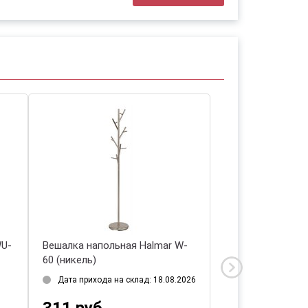
WU-
Вешалка напольная Halmar W-
Вешалка напольн
60 (никель)
24 (хром)
Дата прихода на склад: 18.08.2026
Дата прихода на 