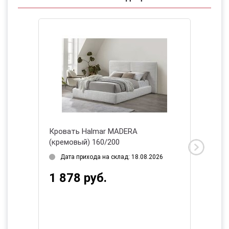
ый)
Кровать Halmar MADERA
Кроват
(кремовый) 160/200
натурал
Дата прихода на склад: 18.08.2026
Дата 
1 878 руб.
1 78