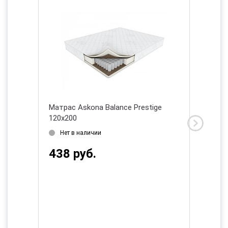
ige
Матрас Askona Balance Prestige
Матрас 
120х200
160х20
Нет в наличии
Нет в
438 руб.
554 